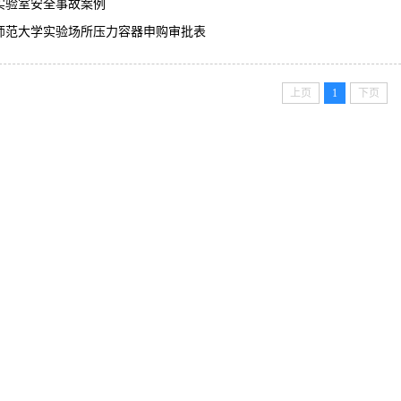
实验室安全事故案例
师范大学实验场所压力容器申购审批表
上页
1
下页