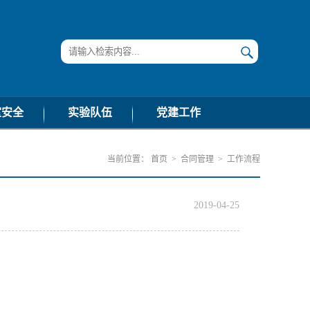
室安全
实验队伍
党建工作
公告
通知公告
学习资料
当前位置：
首页
>
合同管理
>
工作流程
动态
工作动态
政治学习
流程
工作流程
组织生活
2019-04-25
法规
政策法规
纪检巡察
下载
常用下载
工作动态