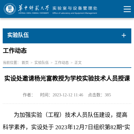
实验队伍
工作动态
当前位置：
首页
>
实验队伍
>
工作动态
>
正文
实设处邀请杨光富教授为学校实验技术人员授课
作者：
时间：2023-12-12 11:46
点击数：
385
为加强实验（工程）技术人员队伍建设，提高
科学素养，实设处于
2023
年
12
月
7
日组织第
82
期“实